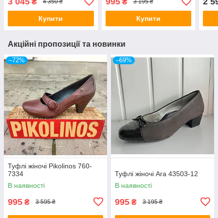
3 045
995
2 5
₴
₴
4 350 ₴
3 195 ₴
Купити
Купити
Акційні пропозиції та новинки
–72%
–69%
Туфлі жіночі Pikolinos 760-
7334
Туфлі жіночі Ara 43503-12
В наявності
В наявності
995
995
₴
₴
3 595 ₴
3 195 ₴