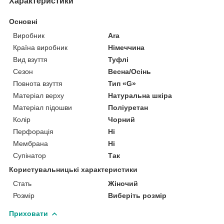
Характеристики
Основні
Виробник
Ara
Країна виробник
Німеччина
Вид взуття
Туфлі
Сезон
Весна/Осінь
Повнота взуття
Тип «G»
Матеріал верху
Натуральна шкіра
Матеріал підошви
Поліуретан
Колір
Чорний
Перфорація
Ні
Мембрана
Ні
Супінатор
Так
Користувальницькі характеристики
Стать
Жіночий
Розмір
Виберіть розмір
Приховати