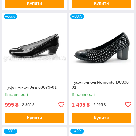
Купити
Купити
–66%
–50%
Туфлі жіночі Remonte D0800-
Туфлі жіночі Ara 63679-01
01
В наявності
В наявності
995
1 495
₴
₴
2 895 ₴
2 995 ₴
Купити
Купити
–50%
–42%