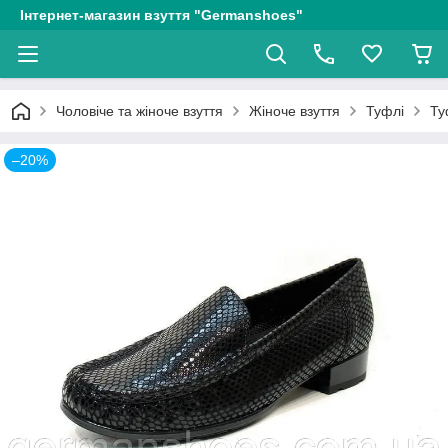
Інтернет-магазин взуття "Germanshoes"
Чоловіче та жіноче взуття
Жіноче взуття
Туфлі
Ту
–20%