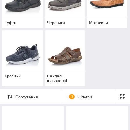
не всі переваги чоловічого взуття, представленої в нашому
магазині.
Туфлі
Черевики
Мокасини
Кросівки
Сандалі і
шльопанці
Сортування
0
Фільтри