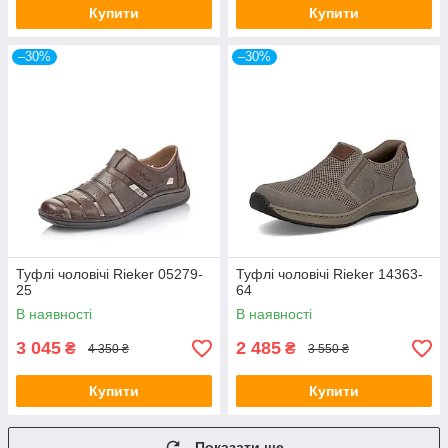
Купити
Купити
–30%
–30%
Туфлі чоловічі Rieker 05279-
Туфлі чоловічі Rieker 14363-
25
64
В наявності
В наявності
3 045
2 485
₴
₴
4 350 ₴
3 550 ₴
Купити
Купити
Показати ще