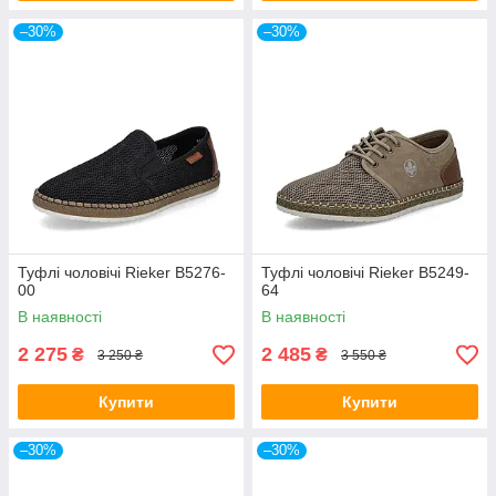
–30%
–30%
Туфлі чоловічі Rieker B5276-
Туфлі чоловічі Rieker B5249-
00
64
В наявності
В наявності
2 275
2 485
₴
₴
3 250 ₴
3 550 ₴
Купити
Купити
–30%
–30%