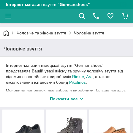
Інтернет-магазин взуття "Germanshoes"
Чоловіче та жіноче взуття
Чоловіче взуття
Чоловіче взуття
Інтернет-магазин німецької взуття "Germanshoes"
представляє Вашій увазі якісну та зручну чоловічу взуття від
відомих європейських виробників
Rieker
,
Ara
, а також
ексклюзивний іспанський бренд
Pikolinos
.
Основний напрямок, яке вибрали виробники, більше нагадує
успішну інтерпретацію вже звичних моделей, в яких
Показати все
використовуються традиційні матеріали. Основний акцент
робиться на якість взуття, яке не повинно викликати сумнівів.
В даній категорії Ви можете знайти чоловічі
мокасини
,
туфлі
,
сандалі
,
черевики
і навіть
чоботи
.
Зручність, зносостійкість, якісні натуральні матеріали - далеко