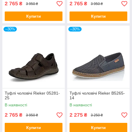
2 765
2 765
₴
₴
3 950 ₴
3 950 ₴
Купити
Купити
–30%
–30%
Туфлі чоловічі Rieker 05281-
Туфлі чоловічі Rieker B5265-
25
14
В наявності
В наявності
2 765
2 275
₴
₴
3 950 ₴
3 250 ₴
Купити
Купити