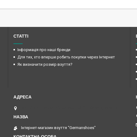
СТАТТІ
Інформація про наші бренди
Для тих, хто вперше робить покупки через Інтернет
Як визначити розмір взуття?
вул. Євгеніївська, 40, магазин №131, Харків, Україна
Інтернет-магазин взуття "Germanshoes"