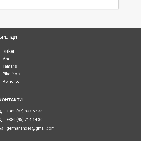
БРЕНДИ
Rieker
Ara
Tamaris
Pikolinos
Remonte
+380 (67) 807-57-38
+380 (95) 714-14-30
germanshoes@gmail.com