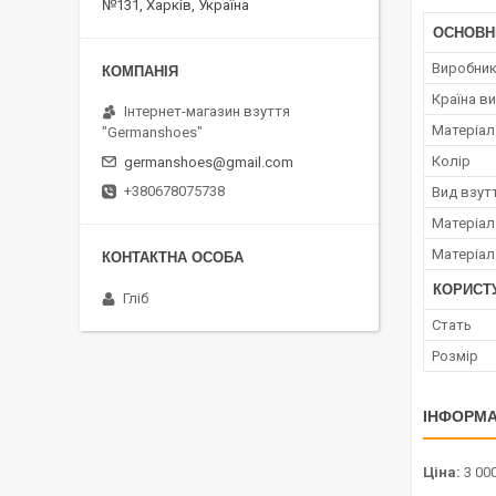
№131, Харків, Україна
ОСНОВН
Виробни
Країна в
Інтернет-магазин взуття
Матеріал
"Germanshoes"
Колір
germanshoes@gmail.com
+380678075738
Вид взут
Матеріал
Матеріал
КОРИСТ
Гліб
Стать
Розмір
ІНФОРМА
Ціна:
3 000