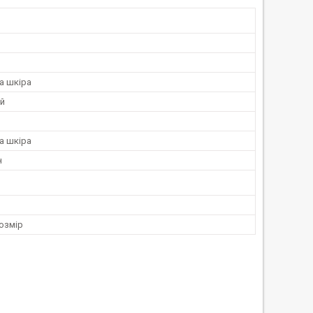
а шкіра
й
а шкіра
н
озмір