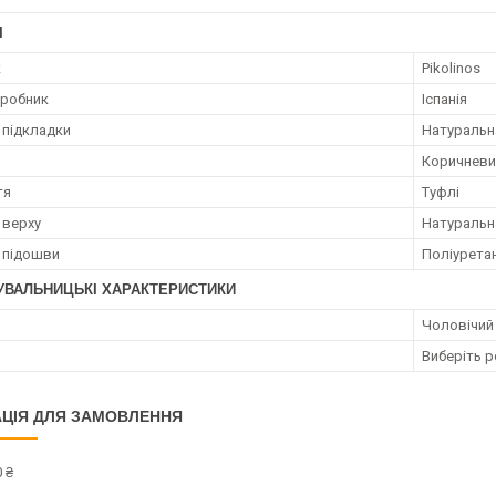
І
к
Pikolinos
иробник
Іспанія
 підкладки
Натуральн
Коричневи
тя
Туфлі
 верху
Натуральн
 підошви
Поліурета
УВАЛЬНИЦЬКІ ХАРАКТЕРИСТИКИ
Чоловічий
Виберіть р
ЦІЯ ДЛЯ ЗАМОВЛЕННЯ
 ₴