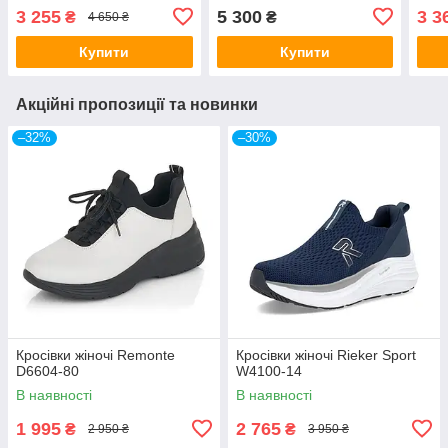
3 255
5 300
3 3
₴
₴
4 650 ₴
Купити
Купити
Акційні пропозиції та новинки
–32%
–30%
Кросівки жіночі Remonte
Кросівки жіночі Rieker Sport
D6604-80
W4100-14
В наявності
В наявності
1 995
2 765
₴
₴
2 950 ₴
3 950 ₴