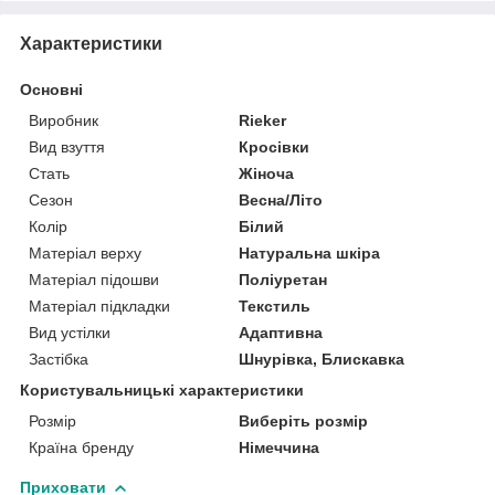
Характеристики
Основні
Виробник
Rieker
Вид взуття
Кросівки
Стать
Жіноча
Сезон
Весна/Літо
Колір
Білий
Матеріал верху
Натуральна шкіра
Матеріал підошви
Поліуретан
Матеріал підкладки
Текстиль
Вид устілки
Адаптивна
Застібка
Шнурівка, Блискавка
Користувальницькі характеристики
Розмір
Виберіть розмір
Країна бренду
Німеччина
Приховати