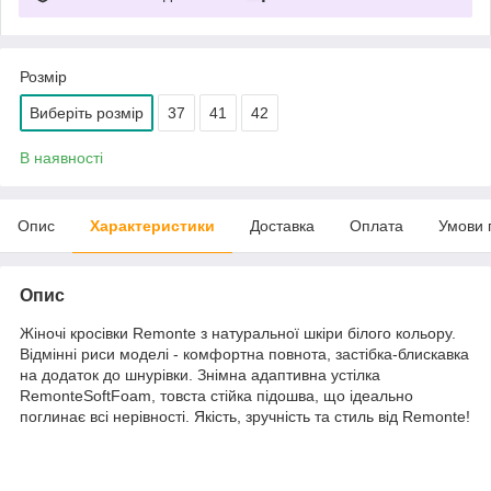
Розмір
Виберіть розмір
37
41
42
В наявності
Опис
Характеристики
Доставка
Оплата
Умови 
Опис
Жіночі кросівки Remonte з натуральної шкіри білого кольору.
Відмінні риси моделі - комфортна повнота, застібка-блискавка
на додаток до шнурівки. Знімна адаптивна устілка
RemonteSoftFoam, товста стійка підошва, що ідеально
поглинає всі нерівності. Якість, зручність та стиль від Remonte!