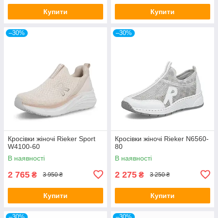
Купити
Купити
–30%
–30%
Кросівки жіночі Rieker Sport
Кросівки жіночі Rieker N6560-
W4100-60
80
В наявності
В наявності
2 765
2 275
₴
₴
3 950 ₴
3 250 ₴
Купити
Купити
–30%
–30%