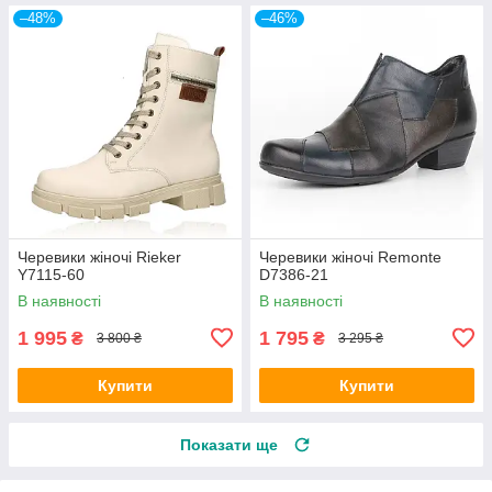
–48%
–46%
Черевики жіночі Rieker
Черевики жіночі Remonte
Y7115-60
D7386-21
В наявності
В наявності
1 995
1 795
₴
₴
3 800 ₴
3 295 ₴
Купити
Купити
Показати ще