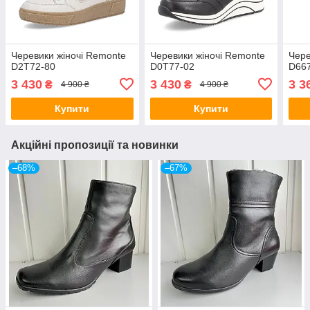
Черевики жіночі Remonte
Черевики жіночі Remonte
Чере
D2T72-80
D0T77-02
D66
3 430
3 430
3 3
₴
₴
4 900 ₴
4 900 ₴
Купити
Купити
Акційні пропозиції та новинки
–68%
–67%