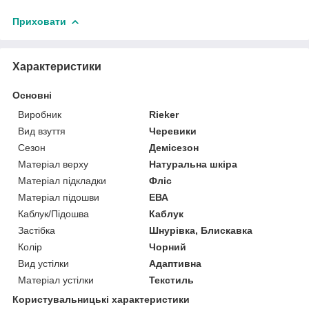
Приховати
Характеристики
Основні
Виробник
Rieker
Вид взуття
Черевики
Сезон
Демісезон
Матеріал верху
Натуральна шкіра
Матеріал підкладки
Фліс
Матеріал підошви
ЕВА
Каблук/Підошва
Каблук
Застібка
Шнурівка, Блискавка
Колір
Чорний
Вид устілки
Адаптивна
Матеріал устілки
Текстиль
Користувальницькі характеристики