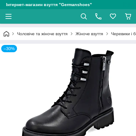
Інтернет-магазин взуття "Germanshoes"
Чоловіче та жіноче взуття
Жіноче взуття
Черевики і 
–30%