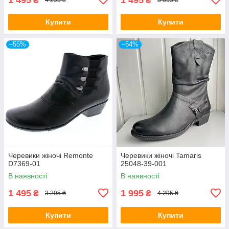
₴
₴
4 295 ₴
3 695 ₴
Купити
Купити
–55%
–54%
Черевики жіночі Remonte
Черевики жіночі Tamaris
D7369-01
25048-39-001
В наявності
В наявності
1 495
1 995
₴
₴
3 295 ₴
4 295 ₴
Купити
Купити