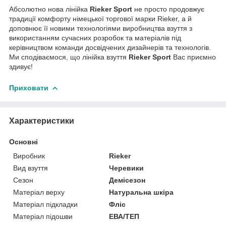
Абсолютно нова лінійка
Rieker Sport
не просто продовжує
традиції комфорту німецької торгової марки Rieker, а й
доповнює її новими технологіями виробництва взуття з
використанням сучасних розробок та матеріалів під
керівництвом команди досвідчених дизайнерів та технологів.
Ми сподіваємося, що лінійка взуття
Rieker Sport
Вас приємно
здивує!
Приховати
Характеристики
Основні
Виробник
Rieker
Вид взуття
Черевики
Сезон
Демісезон
Матеріал верху
Натуральна шкіра
Матеріал підкладки
Фліс
Матеріал підошви
ЕВА/ТЕП