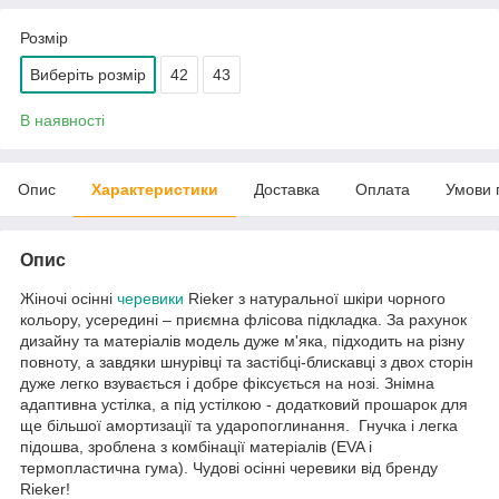
Розмір
Виберіть розмір
42
43
В наявності
Опис
Характеристики
Доставка
Оплата
Умови 
Опис
Жіночі осінні
черевики
Rieker з натуральної шкіри чорного
кольору, усередині – приємна флісова підкладка. За рахунок
дизайну та матеріалів модель дуже м'яка, підходить на різну
повноту, а завдяки шнурівці та застібці-блискавці з двох сторін
дуже легко взувається і добре фіксується на нозі. Знімна
адаптивна устілка, а під устілкою - додатковий прошарок для
ще більшої амортизації та ударопоглинання. Гнучка і легка
підошва, зроблена з комбінації матеріалів (EVA і
термопластична гума). Чудові осінні черевики від бренду
Rieker!