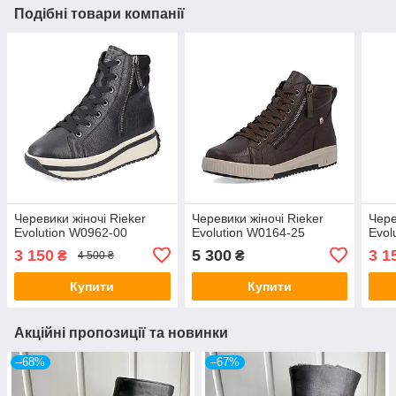
Подібні товари компанії
Черевики жіночі Rieker
Черевики жіночі Rieker
Чере
Evolution W0962-00
Evolution W0164-25
Evol
3 150
5 300
3 1
₴
₴
4 500 ₴
Купити
Купити
Акційні пропозиції та новинки
–68%
–67%