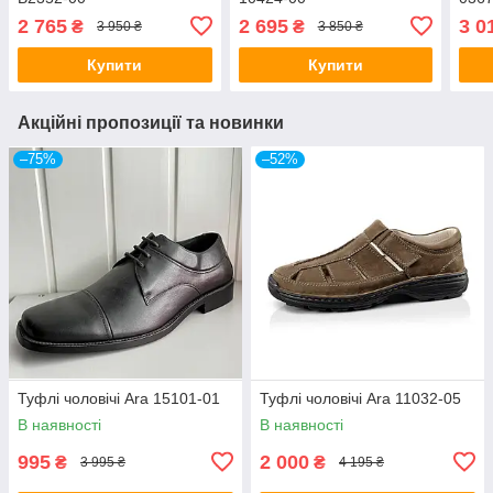
2 765
2 695
3 0
₴
₴
3 950 ₴
3 850 ₴
Купити
Купити
Акційні пропозиції та новинки
–75%
–52%
Туфлі чоловічі Ara 15101-01
Туфлі чоловічі Ara 11032-05
В наявності
В наявності
995
2 000
₴
₴
3 995 ₴
4 195 ₴