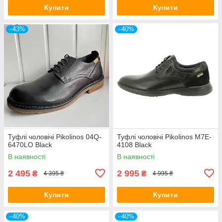
Купити
Купити
–43%
–40%
Туфлі чоловічі Pikolinos 04Q-
Туфлі чоловічі Pikolinos M7E-
6470LO Black
4108 Black
В наявності
В наявності
2 495
2 995
₴
₴
4 395 ₴
4 995 ₴
Купити
Купити
–40%
–40%