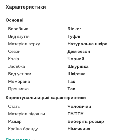
Характеристики
Основні
Виробник
Rieker
Вид взуття
Туфлі
Матеріал верху
Натуральна шкіра
Сезон
Демісезон
Колір
Чорний
Застібка
Шнурівка
Вид устілки
Шкіряна
Мембрана
Так
Прошивка
Так
Користувальницькі характеристики
Стать
Чоловічий
Матеріал підошви
ПУ/ТПУ
Розмір
Виберіть розмір
Країна бренду
Німеччина
Приховати