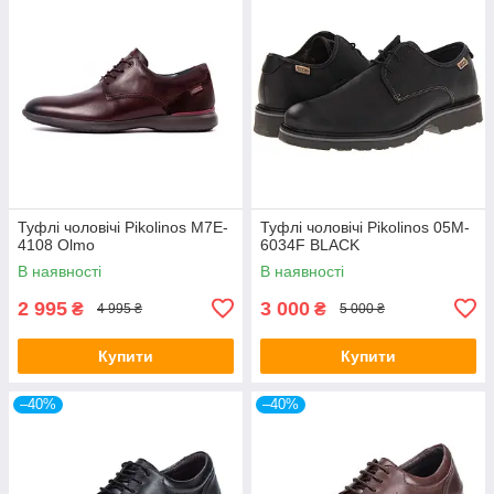
Туфлі чоловічі Pikolinos M7E-
Туфлі чоловічі Pikolinos 05M-
4108 Olmo
6034F BLACK
В наявності
В наявності
2 995
3 000
₴
₴
4 995 ₴
5 000 ₴
Купити
Купити
–40%
–40%