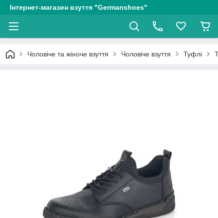
Інтернет-магазин взуття "Germanshoes"
Чоловіче та жіноче взуття
Чоловіче взуття
Туфлі
Т