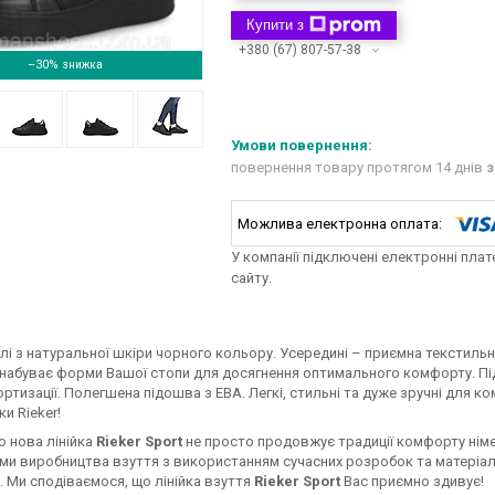
Купити з
+380 (67) 807-57-38
–30%
повернення товару протягом 14 днів
з
У компанії підключені електронні пла
сайту.
лі з натуральної шкіри чорного кольору. Усередині – приємна текстильн
набуває форми Вашої стопи для досягнення оптимального комфорту. Під
ртизації. Полегшена підошва з ЕВА. Легкі, стильні та дуже зручні для к
ки Rieker!
 нова лінійка
Rieker Sport
не просто продовжує традиції комфорту німец
ями виробництва взуття з використанням сучасних розробок та матеріал
. Ми сподіваємося, що лінійка взуття
Rieker Sport
Вас приємно здивує!