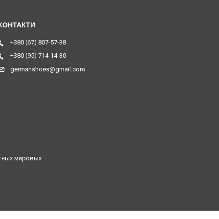
+380 (67) 807-57-38
+380 (95) 714-14-30
germanshoes@gmail.com
стных мировых