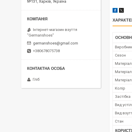
№131, Харків, Україна
ХАРАКТЕ
Інтернет-магазин взуття
"Germanshoes"
ОСНОВН
germanshoes@gmail.com
Виробни
+380678075738
Сезон
Матеріал
Матеріал
Гліб
Матеріал
Колір
Застібка
Вид усті
Вид взут
Стан
КОРИСТ