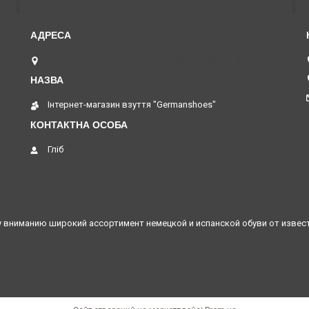
вул. Євгеніївська, 40, магазин №131, Харків, Україна
Інтернет-магазин взуття "Germanshoes"
Гліб
му вниманию широкий ассортимент немецкой и испанской обуви от изве