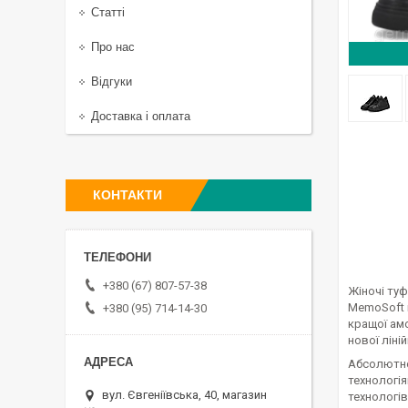
Статті
Про нас
Відгуки
Доставка і оплата
КОНТАКТИ
+380 (67) 807-57-38
Жіночі туф
MemoSoft 
+380 (95) 714-14-30
кращої амо
нової ліній
Абсолютно
технологі
вул. Євгеніївська, 40, магазин
технологів