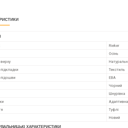
РИСТИКИ
І
к
Rieker
Осінь
 верху
Натуральн
 підкладки
Текстиль
 підошви
ЕВА
Чорний
Шнурівка
лки
Адаптивна
тя
Туфлі
Новий
УВАЛЬНИЦЬКІ ХАРАКТЕРИСТИКИ