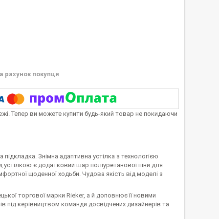
а рахунок покупця
тежі. Тепер ви можете купити будь-який товар не покидаючи
а підкладка. Знімна адаптивна устілка з технологією
 устілкою є додатковий шар поліуретанової піни для
омфортної щоденної ходьби. Чудова якість від моделі з
ької торгової марки Rieker, а й доповнює її новими
ів під керівництвом команди досвідчених дизайнерів та