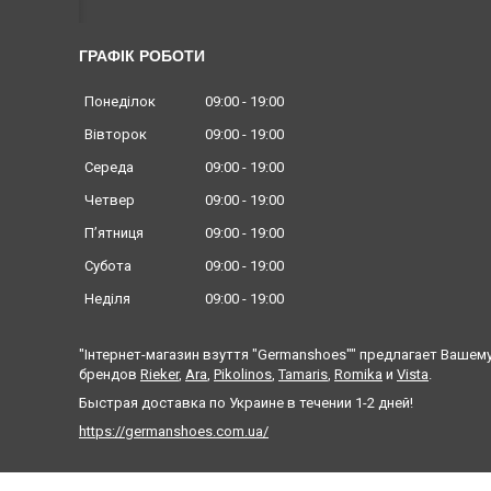
ГРАФІК РОБОТИ
Понеділок
09:00
19:00
Вівторок
09:00
19:00
Середа
09:00
19:00
Четвер
09:00
19:00
Пʼятниця
09:00
19:00
Субота
09:00
19:00
Неділя
09:00
19:00
"Інтернет-магазин взуття "Germanshoes"" предлагает Ваше
брендов
Rieker
,
Ara
,
Pikolinos
,
Tamaris
,
Romika
и
Vista
.
Быстрая доставка по Украине в течении 1-2 дней!
https://germanshoes.com.ua/