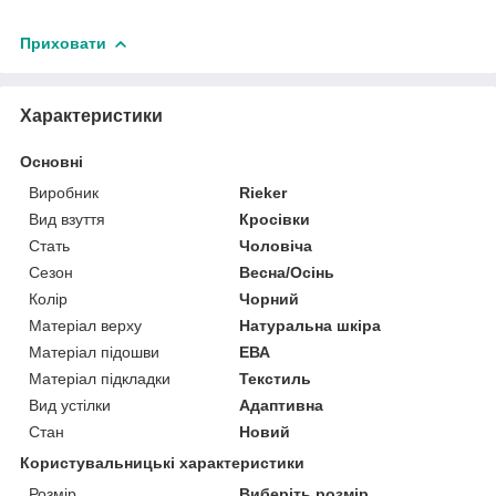
Приховати
Характеристики
Основні
Виробник
Rieker
Вид взуття
Кросівки
Стать
Чоловіча
Сезон
Весна/Осінь
Колір
Чорний
Матеріал верху
Натуральна шкіра
Матеріал підошви
ЕВА
Матеріал підкладки
Текстиль
Вид устілки
Адаптивна
Стан
Новий
Користувальницькі характеристики
Розмір
Виберіть розмір