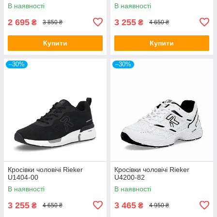
В наявності
В наявності
2 695
3 255
₴
₴
3 850 ₴
4 650 ₴
Купити
Купити
–30%
–30%
Кросівки чоловічі Rieker
Кросівки чоловічі Rieker
U1404-00
U4200-82
В наявності
В наявності
3 255
3 465
₴
₴
4 650 ₴
4 950 ₴