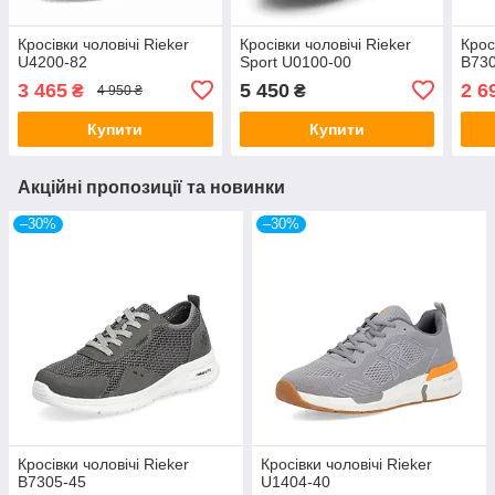
Кросівки чоловічі Rieker
Кросівки чоловічі Rieker
Крос
U4200-82
Sport U0100-00
B73
3 465
5 450
2 6
₴
₴
4 950 ₴
Купити
Купити
Акційні пропозиції та новинки
–30%
–30%
Кросівки чоловічі Rieker
Кросівки чоловічі Rieker
B7305-45
U1404-40