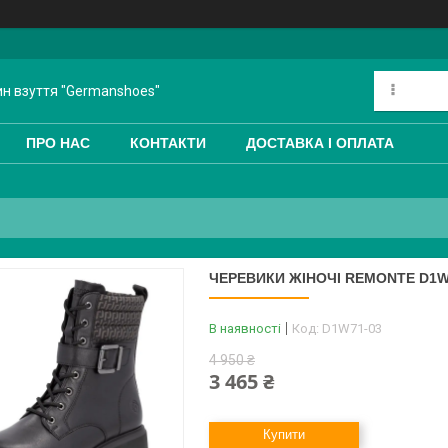
ин взуття "Germanshoes"
ПРО НАС
КОНТАКТИ
ДОСТАВКА І ОПЛАТА
ЧЕРЕВИКИ ЖІНОЧІ REMONTE D1W
В наявності
Код:
D1W71-03
4 950 ₴
3 465 ₴
Купити