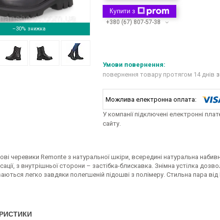
Купити з
+380 (67) 807-57-38
–30%
повернення товару протягом 14 днів
з
У компанії підключені електронні пла
сайту.
ові черевики Remonte з натуральної шкіри, всередині натуральна набив
сації, з внутрішньої сторони – застібка-блискавка. Знімна устілка доз
ваються легко завдяки полегшеній підошві з полімеру. Стильна пара ві
РИСТИКИ