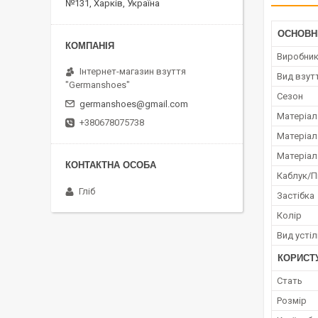
№131, Харків, Україна
ОСНОВН
Виробни
Інтернет-магазин взуття
Вид взут
"Germanshoes"
Сезон
germanshoes@gmail.com
Матеріал
+380678075738
Матеріал
Матеріал
Каблук/
Гліб
Застібка
Колір
Вид усті
КОРИСТ
Стать
Розмір