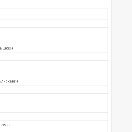
а шкіра
 Блискавка
озмір