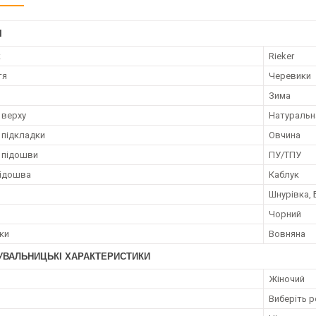
І
к
Rieker
тя
Черевики
Зима
 верху
Натуральн
 підкладки
Овчина
 підошви
ПУ/ТПУ
Підошва
Каблук
Шнурівка,
Чорний
лки
Вовняна
УВАЛЬНИЦЬКІ ХАРАКТЕРИСТИКИ
Жіночий
Виберіть р