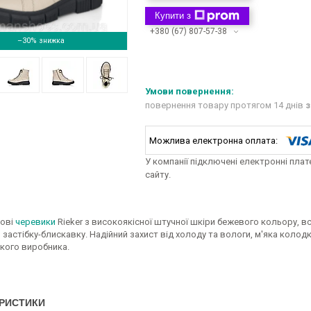
Купити з
+380 (67) 807-57-38
–30%
повернення товару протягом 14 днів
з
У компанії підключені електронні пла
сайту.
мові
черевики
Rieker з високоякісної штучної шкіри бежевого кольору, вс
застібку-блискавку. Надійний захист від холоду та вологи, м'яка колодк
кого виробника.
РИСТИКИ