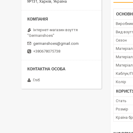
№131, Харків, Україна
ОСНОВН
Виробни
Інтернет-магазин взуття
Вид взут
"Germanshoes"
Сезон
germanshoes@gmail.com
Матеріал
+380678075738
Матеріал
Матеріал
Каблук/
Гліб
Колір
КОРИСТ
Стать
Розмір
Країна б