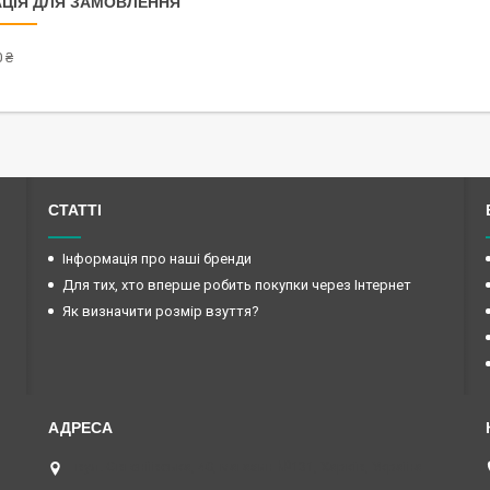
ЦІЯ ДЛЯ ЗАМОВЛЕННЯ
 ₴
СТАТТІ
Інформація про наші бренди
Для тих, хто вперше робить покупки через Інтернет
Як визначити розмір взуття?
вул. Євгеніївська, 40, магазин №131, Харків, Україна