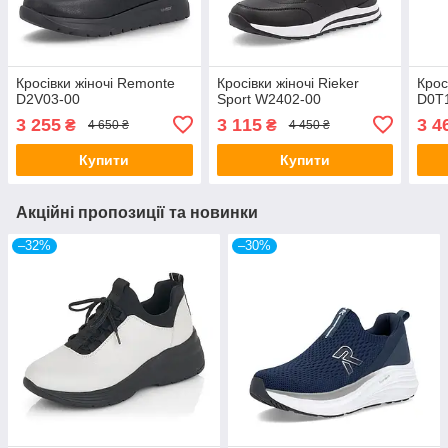
Кросівки жіночі Remonte
Кросівки жіночі Rieker
Крос
D2V03-00
Sport W2402-00
D0T
3 255
3 115
3 4
₴
₴
4 650 ₴
4 450 ₴
Купити
Купити
Акційні пропозиції та новинки
–32%
–30%