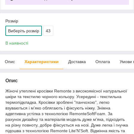
Розмір
Виберіть розмір
43
В наявності
Опис
Характеристики
Доставка
Оплата
Умови 
Опис
Жіночі утеплені кросівки Remonte з високоякісної натуральної
шкіри та текстилю чорного кольору. Усередині - текстильна
термопідкладка. Кросівки зроблені "панчохою", легко
взуваються і м'яко облягають і фіксують ніжку. Знімна
адвптивна устілка з технологією RemonteSoftFoam. За
рахунок дизайну та матеріалів модель дуже м'яка, підходить
на різну повноту, добре фіксується на нозі. Дуже легка і гнучка
підошва з технологією Remonte Lite'N'Soft. Відмінна якість та