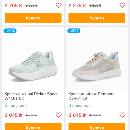
2 765
2 275
₴
₴
3 950 ₴
3 250 ₴
Купити
Купити
–30%
–30%
Кросівки жіночі Rieker Sport
Кросівки жіночі Remonte
W4101-52
D2V04-60
В наявності
В наявності
3 045
3 045
₴
₴
4 350 ₴
4 350 ₴
Купити
Купити