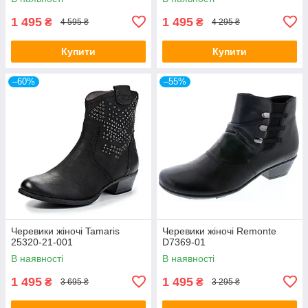
1 495
1 495
₴
₴
4 595 ₴
4 295 ₴
Купити
Купити
–60%
–55%
Черевики жіночі Tamaris
Черевики жіночі Remonte
25320-21-001
D7369-01
В наявності
В наявності
1 495
1 495
₴
₴
3 695 ₴
3 295 ₴