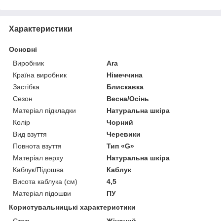
Характеристики
Основні
Виробник
Ara
Країна виробник
Німеччина
Застібка
Блискавка
Сезон
Весна/Осінь
Матеріал підкладки
Натуральна шкіра
Колір
Чорний
Вид взуття
Черевики
Повнота взуття
Тип «G»
Матеріал верху
Натуральна шкіра
Каблук/Підошва
Каблук
Висота каблука (см)
4,5
Матеріал підошви
ПУ
Користувальницькі характеристики
Стать
Жіночий