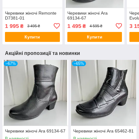
Черевики жіночі Remonte
Черевики жіночі Ara
Чере
D7381-01
69134-67
Evol
1 995
1 495
3 1
₴
₴
3 495 ₴
4 595 ₴
Купити
Купити
Акційні пропозиції та новинки
–67%
–65%
Черевики жіночі Ara 69134-67
Черевики жіночі Ara 65462-81
В наявності
В наявності