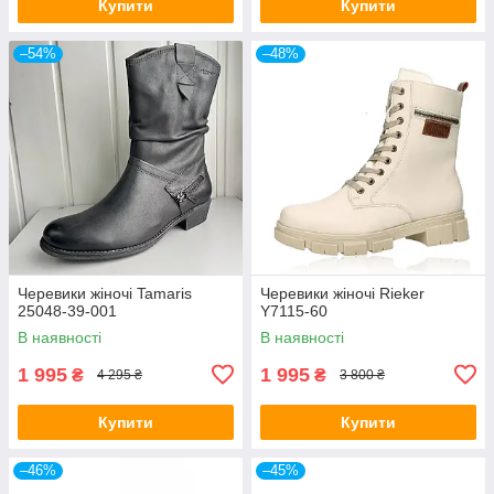
Купити
Купити
–54%
–48%
Черевики жіночі Tamaris
Черевики жіночі Rieker
25048-39-001
Y7115-60
В наявності
В наявності
1 995
1 995
₴
₴
4 295 ₴
3 800 ₴
Купити
Купити
–46%
–45%