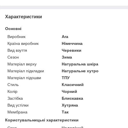
Характеристики
Основні
Виробник
Ara
Країна виробник
Німеччина
Вид взуття
Черевики
Сезон
Зима
Матеріал верху
Натуральна шкіра
Матеріал підкладки
Натуральне хутро
Матеріал підошви
ТПУ
Стиль
Класичний
Колір
Чорний
Застібка
Блискавка
Вид устілки
Хутряна
Мембрана
Так
Користувальницькі характеристики
Стать
Чоловічий