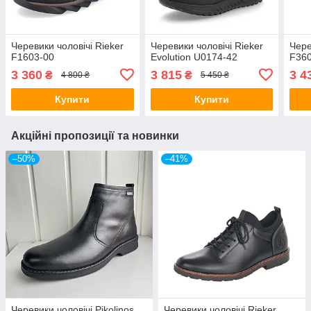
Черевики чоловічі Rieker
Черевики чоловічі Rieker
Чере
F1603-00
Evolution U0174-42
F36
3 360
3 815
3 4
₴
₴
4 800 ₴
5 450 ₴
Купити
Купити
Акційні пропозиції та новинки
–50%
–41%
Черевики чоловічі Pikolinos
Черевики чоловічі Rieker