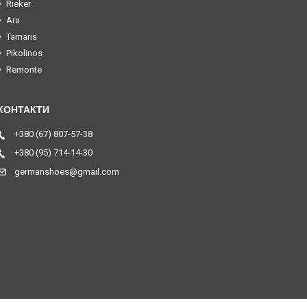
Rieker
Ara
Tamaris
Pikolinos
Remonte
+380 (67) 807-57-38
+380 (95) 714-14-30
germanshoes@gmail.com