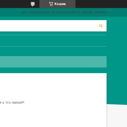
Кошик
вул. Євгеніївська, 40, магазин №131, Харків, Україна
з 1го липня!!!