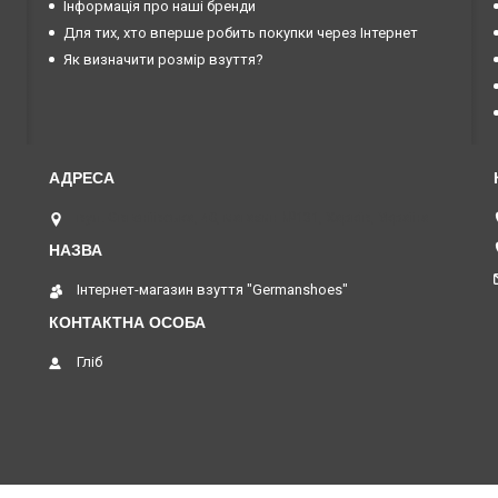
Інформація про наші бренди
Для тих, хто вперше робить покупки через Інтернет
Як визначити розмір взуття?
вул. Євгеніївська, 40, магазин №131, Харків, Україна
Інтернет-магазин взуття "Germanshoes"
Гліб