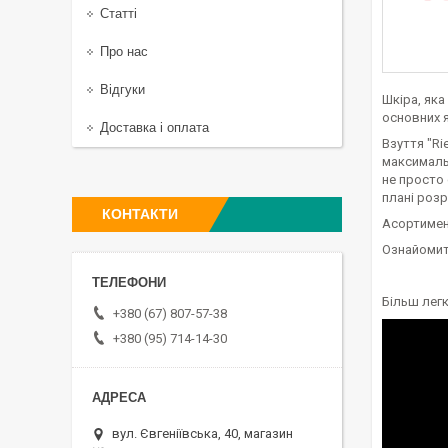
Статті
Про нас
Відгуки
Шкіра, яка
основних я
Доставка і оплата
Взуття "Ri
максимальн
не просто 
плані розр
КОНТАКТИ
Асортимент
Ознайомити
Більш легк
+380 (67) 807-57-38
+380 (95) 714-14-30
вул. Євгеніївська, 40, магазин