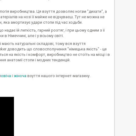
логія виробництва. Ця взуття дозволяє ногам "дихати", а
атеріалів на нозі її майже не відчуваєш. Тут не можна не
, яка амортизує удари стопи під час ходьби.
надає їй легкість, гарний розтяг, і при цьому одним з її
 в Німеччині, але і у всьому світі.
і мають натуральні складові, тому вся взуття
eker доводить що словосполучення "німецька якість" - це
ся на якість і комфорт, виробництво не стоїть на місці і в
ня анатомії стопи і модних тенденцій.
ловіча
і
жіноча
взуття нашого інтернет-магазину.