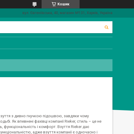
Кошик
вул. Євгеніївська, 40, магазин №131, Харків, Україна
 взуття з дивно гнучкою підошвою, завдяки чому
бі. Як впевнені фахівці компанії Rieker, стиль – це не
ть, функціональність і комфорт. Взуття Rieker дає
нкціональністю, адже взуття компанії є одночасно і