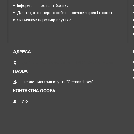
Інформація про наші бренди
Для тих, хто вперше робить покупки через Інтернет
Як визначити розмір взуття?
вул. Євгеніївська, 40, магазин №131, Харків, Україна
Інтернет-магазин взуття "Germanshoes"
Гліб