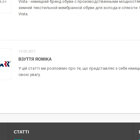
Vista - немецкий бренд обуви с производственными мощностя
зимней текстильной мембранной обуви для холода и слякоти.
Vista.
19.05.2017
ВЗУТТЯ ROMIKA
У цій статті ми розповімо про те, що представляє з себе німец
свою увагу.
СТАТТІ