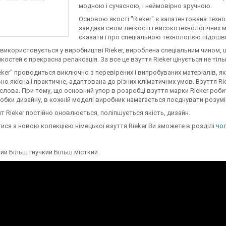
модною і сучасною, і неймовірно зручною.
Основою якості "Rieker" є запатентована техно
завдяки своїй легкості і високотехнологічних м
сказати і про спеціальною технологією підошви
 використовується у виробництві Rieker, вироблена спеціальним чином, що 
костей є прекрасна релаксація. За все це взуття Rieker цінується не тільки
eker" проводиться виключно з перевірених і випробуваних матеріалів, як
о якісна і практичне, адаптована до різних кліматичних умов. Взуття Ri
слова. При тому, що основний упор в розробці взуття марки Rieker робить
обки дизайну, в кожній моделі виробник намагається поєднувати розумін
 Rieker постійно оновлюється, поліпшується якість, дизайн.
ся з новою колекцією німецької взуття Rieker Ви зможете в розділі
чо
ий Більш гнучкий Більш місткий