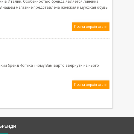
ми в Италии. Особенностью бренда является линейка
 В нашем магазине представлена женская и мужская обувь
Повна версія статті
ький бренд Romika і чому Вам варто звернути на нього
Повна версія статті
БРЕНДИ