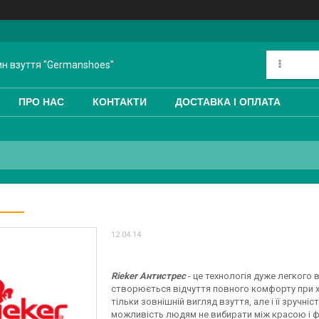
ин взуття "Germanshoes"
ПРО НАС
КОНТАКТИ
ДОСТАВКА І ОПЛАТА
12.04.14
Rieker Антистрес
- це технологія дуже легкого
створюється відчуття повного комфорту при ходь
тільки зовнішній вигляд взуття, але і її зручніс
можливість людям не вибирати між красою і фу