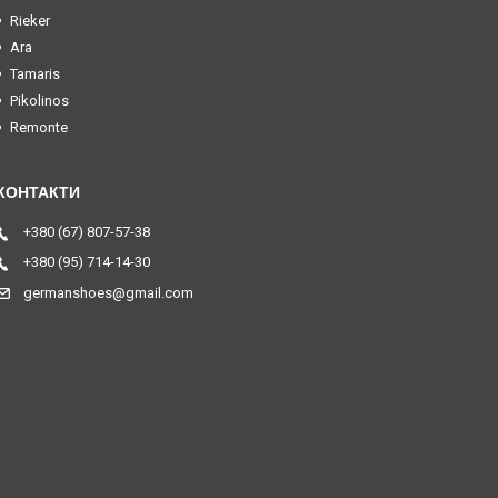
Rieker
Ara
Tamaris
Pikolinos
Remonte
+380 (67) 807-57-38
+380 (95) 714-14-30
germanshoes@gmail.com