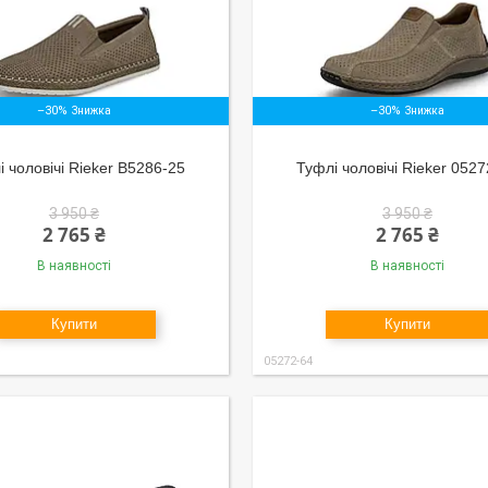
–30%
–30%
 чоловічі Rieker B5286-25
Туфлі чоловічі Rieker 052
3 950 ₴
3 950 ₴
2 765 ₴
2 765 ₴
В наявності
В наявності
Купити
Купити
05272-64