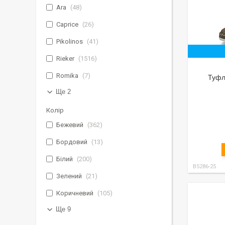
Ara
48
Caprice
26
Pikolinos
41
Rieker
1516
Romika
7
Туфлі
Ще 2
Колір
Бежевий
362
Бордовий
13
Білий
200
B5286-25
Зелений
21
Коричневий
105
Ще 9