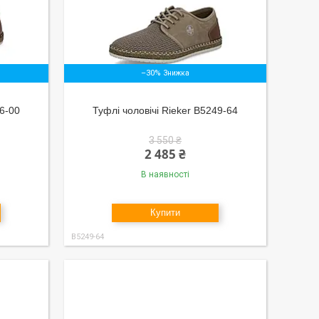
–30%
76-00
Туфлі чоловічі Rieker B5249-64
3 550 ₴
2 485 ₴
В наявності
Купити
B5249-64