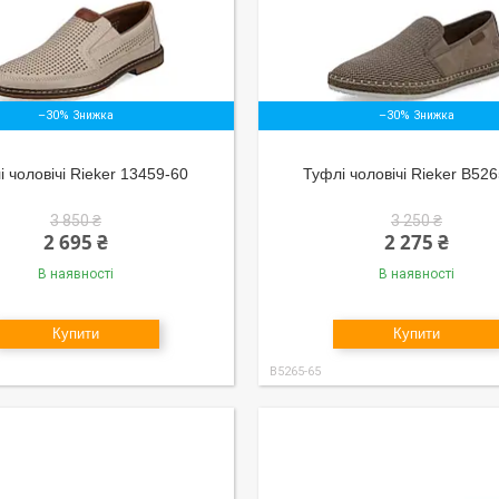
–30%
–30%
і чоловічі Rieker 13459-60
Туфлі чоловічі Rieker B52
3 850 ₴
3 250 ₴
2 695 ₴
2 275 ₴
В наявності
В наявності
Купити
Купити
B5265-65