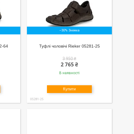
–30%
72-64
Туфлі чоловічі Rieker 05281-25
3 950 ₴
2 765 ₴
В наявності
Купити
05281-25