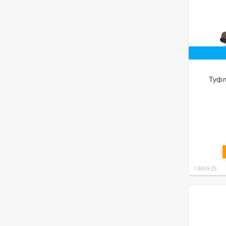
Туфл
13459-25