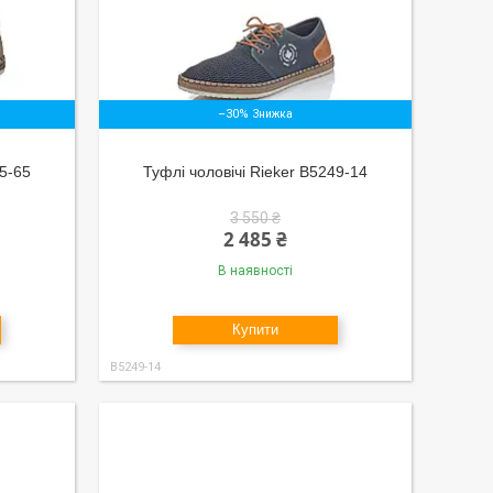
–30%
65-65
Туфлі чоловічі Rieker B5249-14
3 550 ₴
2 485 ₴
В наявності
Купити
B5249-14