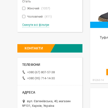
Стать
Жіночий
1057
Чоловічий
411
Скинути всі фільтри
Туфлі
КОНТАКТИ
+380 (67) 807-57-38
+380 (95) 714-14-30
B5265-14
вул. Євгеніївська, 40, магазин
№131, Харків, Україна