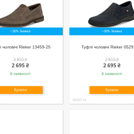
–30%
–30%
і чоловічі Rieker 13459-25
Туфлі чоловічі Rieker 052
3 850 ₴
3 850 ₴
2 695 ₴
2 695 ₴
В наявності
В наявності
Купити
Купити
05297-14