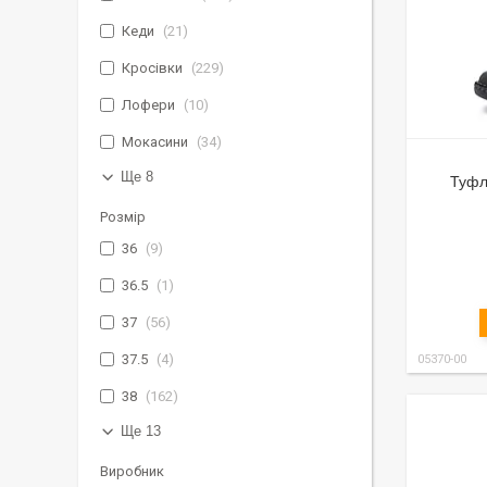
Кеди
21
Кросівки
229
Лофери
10
Мокасини
34
Ще 8
Туфл
Розмір
36
9
36.5
1
37
56
37.5
4
05370-00
38
162
Ще 13
Виробник