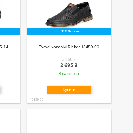
–30%
65-14
Туфлі чоловічі Rieker 13459-00
3 850 ₴
2 695 ₴
В наявності
Купити
13459-00