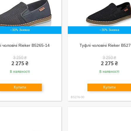
–30%
–30%
 чоловічі Rieker B5265-14
Туфлі чоловічі Rieker B52
3 250 ₴
3 250 ₴
2 275 ₴
2 275 ₴
В наявності
В наявності
Купити
Купити
B5276-00