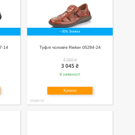
–30%
97-14
Туфлі чоловічі Rieker 05284-24
4 350 ₴
3 045 ₴
В наявності
Купити
05284-24