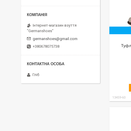
Інтернет-магазин взуття
"Germanshoes"
germanshoes@gmail.com
Туфл
+380678075738
Гліб
13459-60