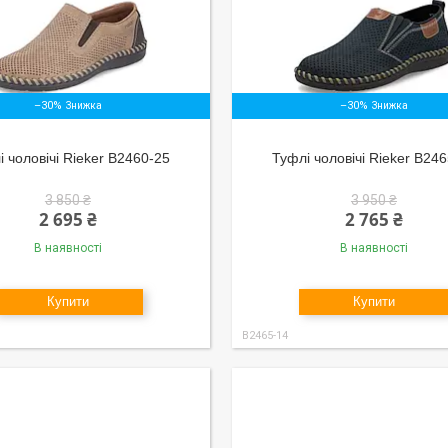
–30%
–30%
 чоловічі Rieker B2460-25
Туфлі чоловічі Rieker B24
3 850 ₴
3 950 ₴
2 695 ₴
2 765 ₴
В наявності
В наявності
Купити
Купити
B2465-14